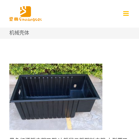
Skip
to
content
机械壳体
黑色红酒柜内胆吸塑 冰柜展示
柜塑料内胆 大型厚吸塑