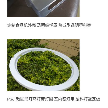
定制食品机外壳 透明吸塑罩 热成型透明塑料壳
PS扩散圆形灯环灯带灯圈 室内
镜灯用 塑料灯罩定做
PS扩散圆形灯环灯带灯圈 室内镜灯用 塑料灯罩定做