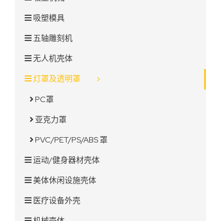
吸塑模具
五轴雕刻机
无人机壳体
灯罩及透明罩
PC罩
亚克力罩
PVC/PET/PS/ABS 罩
运动/健身器材壳体
美体休闲设施壳体
医疗设备外壳
机械壳体