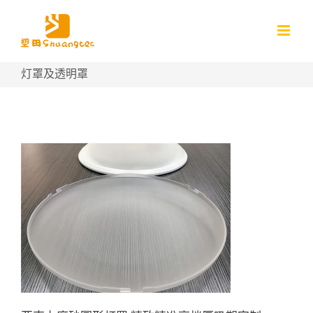
Skip
to
content
灯罩及透明罩
亚克力磨砂圆形灯罩 精致精准
高档厚吸塑定制